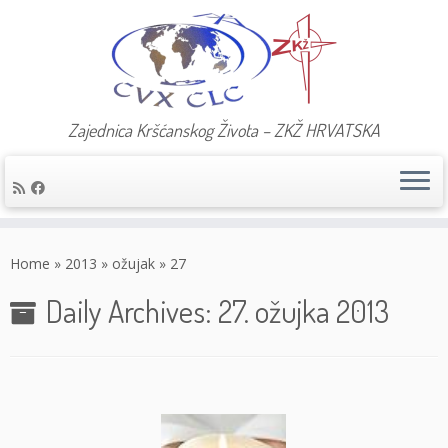
Zajednica Kršćanskog Života – ZKŽ HRVATSKA
Skip
to
Home
»
2013
»
ožujak
»
27
content
Daily Archives:
27. ožujka 2013