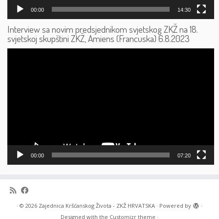
00:00
14:30
Interview sa novim predsjednikom svjetskog ZKŽ na 18.
svjetskoj skupštini ZKŽ, Amiens (Francuska) 6.8.2023
Reproduktor
videozapisa
00:00
07:20
·
© 2026
Zajednica Kršćanskog Života - ZKŽ HRVATSKA
·
Powered by
·
Designed with the
Customizr theme
·