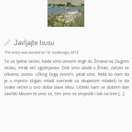
Javljajte Isusu
This entry was posted on
18. studenoga 2013
Te se ljetne večeri, kada smo umorni stigli do Žmana na Dugom
otoku, mrak već zgušnjavao. Dok smo ulazili u Žman, začulo se
crkveno zvono. »Zbog čega zvoni?«, pitali smo. Rekli su nam da
je u mjesto stigao mladi svećenik sa skupinom mladeži te da
svake večeri u ovo doba slave Misu. Učinilo nam se dobrim dan
završiti Misom te smo se, čim smo se smjestili i tek na tren […]