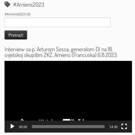
#Amiens2023
#Amiens2023
(6)
Pretraži:
Interview sa p. Arturom Sossa, generalom DI na 18.
svjetskoj skupštini ZKŽ, Amiens (Francuska) 6.8.2023
Reproduktor
videozapisa
00:00
14:30