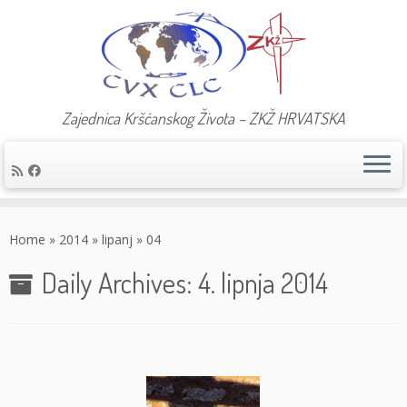
Zajednica Kršćanskog Života – ZKŽ HRVATSKA
Skip
to
Home
»
2014
»
lipanj
»
04
content
Daily Archives:
4. lipnja 2014