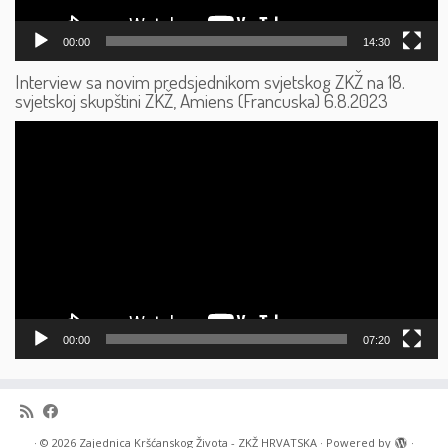
00:00
14:30
Interview sa novim predsjednikom svjetskog ZKŽ na 18.
svjetskoj skupštini ZKŽ, Amiens (Francuska) 6.8.2023
Reproduktor
videozapisa
00:00
07:20
·
© 2026
Zajednica Kršćanskog Života - ZKŽ HRVATSKA
·
Powered by
·