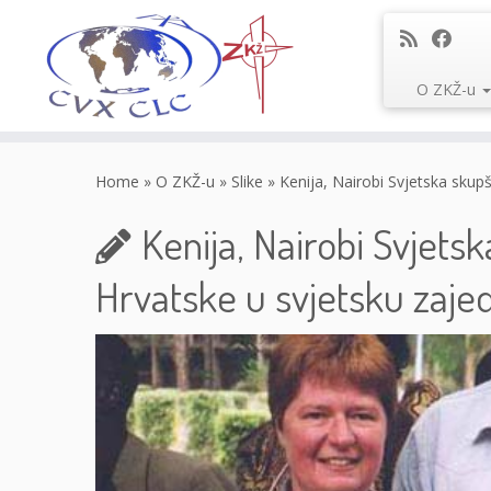
O ZKŽ-u
Skip
to
Home
»
O ZKŽ-u
»
Slike
»
Kenija, Nairobi Svjetska skup
content
Kenija, Nairobi Svjets
Hrvatske u svjetsku zaje