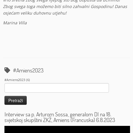
Zbog svega toga možemo biti silno zahvalni Gospodinu! Danas
osjećam veliku duhovnu utjehu!
Marina Villa
#Amiens2023
#Amiens2023
(6)
Pretraži:
Interview sa p. Arturom Sossa, generalom DI na 18.
svjetskoj skupštini ZKŽ, Amiens (Francuska) 6.8.2023
Reproduktor