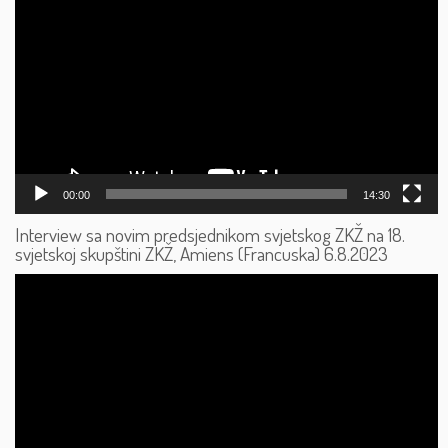
videozapisa
00:00
14:30
Interview sa novim predsjednikom svjetskog ZKŽ na 18.
svjetskoj skupštini ZKŽ, Amiens (Francuska) 6.8.2023
Reproduktor
videozapisa