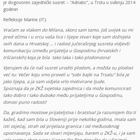
je dogovoren zajednički susret – “Adriatic”, u Trstu u svibnju 2014
godine!
Refleksije Marine (IT):
Vraćam se vlakom do Milana, skoro sam tamo. Još uvijek su mi
pred očima i u srcu vaša lica i lijepe stvari koje sam doživjela
ovih dana u Hrvatskoj … i radost jučerašnjeg susreta vidjevši
komunikaciju između prijatelja u Gospodinu (hrvatskih i
tršćanskih) koja je bila tako laka i tako plodonosna!
Vjerujem da će naš susret uroditi plodom, a možda su plodovi
već tu: Večer koju smo proveli u “sobi bajki na Trsatu” bila je
jako lijepa, a ja sam vidjela vrlo motivirane ljude.
Spoznaja da je ZKŽ svjetska zajednica i da može komunicirati
tako dobro i tako duboko među prijateljima u Gospodinu,
donosi puno radosti!
Da, gradimo mostove prijateljstva i bratstva! Ja razumijem što ti
kažeš, kad sam bila u Sloveniji prije nekoliko godina, imala sam
isti osjećaj, strah od prijelaza granica i od međusobnog
upoznavanja. Sada se stvari mijenjaju, barem u ZKŽ-u, i ja sam
vrlo sretna zbog svega lijepog što Bog dopušta da učinimo!