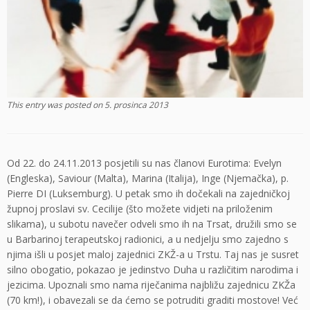
This entry was posted on
5. prosinca 2013
Od 22. do 24.11.2013 posjetili su nas članovi Eurotima: Evelyn
(Engleska), Saviour (Malta), Marina (Italija), Inge (Njemačka), p.
Pierre DI (Luksemburg). U petak smo ih dočekali na zajedničkoj
župnoj proslavi sv. Cecilije (što možete vidjeti na priloženim
slikama), u subotu navečer odveli smo ih na Trsat, družili smo se
u Barbarinoj terapeutskoj radionici, a u nedjelju smo zajedno s
njima išli u posjet maloj zajednici ZKŽ-a u Trstu. Taj nas je susret
silno obogatio, pokazao je jedinstvo Duha u različitim narodima i
jezicima. Upoznali smo nama riječanima najbližu zajednicu ZKŽa
(70 km!), i obavezali se da ćemo se potruditi graditi mostove! Već