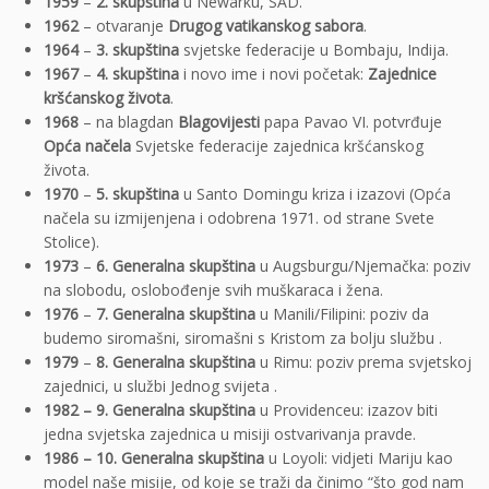
1959
–
2. skupština
u Newarku, SAD.
1962
– otvaranje
Drugog vatikanskog sabora
.
1964
–
3. skupština
svjetske federacije u Bombaju, Indija.
1967
–
4. skupština
i novo ime i novi početak:
Zajednice
kršćanskog života
.
1968
– na blagdan
Blagovijesti
papa Pavao VI. potvrđuje
Opća načela
Svjetske federacije zajednica kršćanskog
života.
1970
–
5. skupština
u Santo Domingu kriza i izazovi (Opća
načela su izmijenjena i odobrena 1971. od strane Svete
Stolice).
1973
–
6. Generalna skupština
u Augsburgu/Njemačka: poziv
na slobodu, oslobođenje svih muškaraca i žena.
1976
–
7. Generalna skupština
u Manili/Filipini: poziv da
budemo siromašni, siromašni s Kristom za bolju službu .
1979
–
8. Generalna skupština
u Rimu: poziv prema svjetskoj
zajednici, u službi Jednog svijeta .
1982 – 9. Generalna skupština
u Providenceu: izazov biti
jedna svjetska zajednica u misiji ostvarivanja pravde.
1986 – 10. Generalna skupština
u Loyoli: vidjeti Mariju kao
model naše misije, od koje se traži da činimo “što god nam