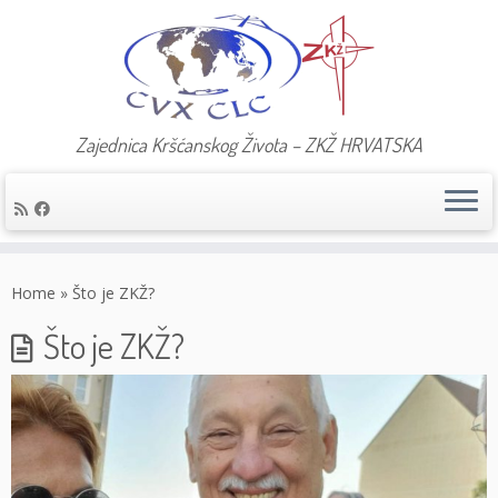
Zajednica Kršćanskog Života – ZKŽ HRVATSKA
Skip
to
Home
»
Što je ZKŽ?
content
Što je ZKŽ?