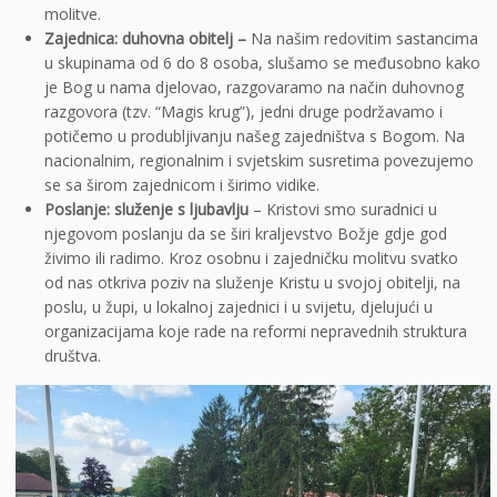
molitve.
Zajednica: duhovna obitelj –
Na našim redovitim sastancima
u skupinama od 6 do 8 osoba, slušamo se međusobno kako
je Bog u nama djelovao, razgovaramo na način duhovnog
razgovora (tzv. “Magis krug”), jedni druge podržavamo i
potičemo u produbljivanju našeg zajedništva s Bogom. Na
nacionalnim, regionalnim i svjetskim susretima povezujemo
se sa širom zajednicom i širimo vidike.
Poslanje: služenje s ljubavlju
– Kristovi smo suradnici u
njegovom poslanju da se širi kraljevstvo Božje gdje god
živimo ili radimo. Kroz osobnu i zajedničku molitvu svatko
od nas otkriva poziv na služenje Kristu u svojoj obitelji, na
poslu, u župi, u lokalnoj zajednici i u svijetu, djelujući u
organizacijama koje rade na reformi nepravednih struktura
društva.