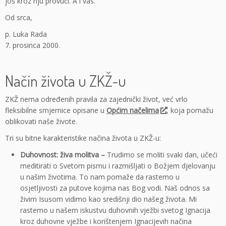
još kroz nju provući. A i vas.
Od srca,
p. Luka Rada
7. prosinca 2000.
Način života u ZKŽ-u
ZKŽ nema određenih pravila za zajednički život, već vrlo
fleksibilne smjernice opisane u
Općim načelima
, koja pomažu
oblikovati naše živote.
Tri su bitne karakteristike načina života u ZKŽ-u:
Duhovnost: živa molitva –
Trudimo se moliti svaki dan, učeći
meditirati o Svetom pismu i razmišljati o Božjem djelovanju
u našim životima. To nam pomaže da rastemo u
osjetljivosti za putove kojima nas Bog vodi. Naš odnos sa
živim Isusom vidimo kao središnji dio našeg života. Mi
rastemo u našem iskustvu duhovnih vježbi svetog Ignacija
kroz duhovne vježbe i korištenjem Ignacijevih načina