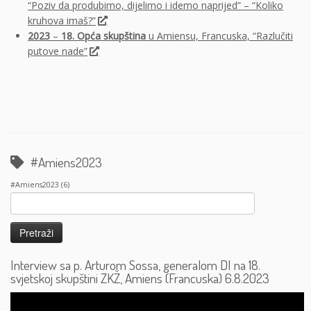
“Poziv da produbimo, dijelimo i idemo naprijed” – “Koliko
kruhova imaš?”
2023
–
18. Opća skupština
u Amiensu, Francuska, “Razlučiti
putove nade”
#Amiens2023
#Amiens2023
(6)
Pretraži:
Interview sa p. Arturom Sossa, generalom DI na 18.
svjetskoj skupštini ZKŽ, Amiens (Francuska) 6.8.2023
Reproduktor