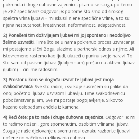
pokrenula i druge duhovne zajednice, pitamo se stoga: po čemu
je ZKŽ specifičan? Odgovor je: po tome što smo od širokog
spektra vrlina ljubavi – mi iskusili njene specifične vrline, a to su:
njena nesputanost, kreativnost, neformalnost, adaptativnost.
2) Ponešeni tim doživljajem ljubavi mi joj spontano i neodoljivo
želimo uzvratiti.
Time što se u nama pokrenuo proces uzvraćanja:
mi postajemo slični Bogu, ulazimo u partnerski odnos s njime. Ali
istovremeno rastemo kao ljudi, ulazeći u puninu svoje naravi. To
što sam od pasivne ljubavi (ljubljen sam) prešao na aktivnu ljubav
(ljubim) – čini me radosnim.
3) Prostor u kom se događa uzvrat te ljubavi jest moja
svakodnevnica
. Sve što radim, i svi koje susrećem su prilike da
onoj početnoj ljubavi uzvratim ljubavlju. Time svakodnevnicu
pobožanstvenjujem, Sve mi postaje bogojavljenje. Slikovito
kazano oslobađam anđela iz kamena.
4) Reći ćete: pa to rade i druge duhovne zajednice.
Odgovor je: mi
to radimo nošeni, gore spomenutim, osobitim vrlinama ljubavi.
Stoga je naše djelovanje u svemu nosi oznaku razborite ljubavi
nošene po načelima razlikovanja duhova.