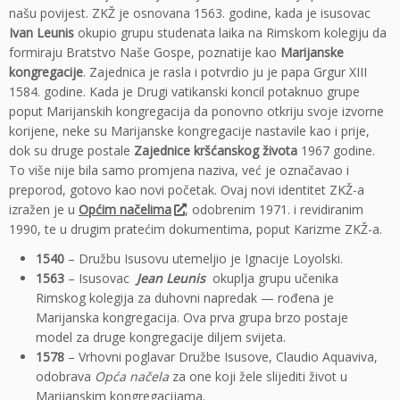
našu povijest. ZKŽ je osnovana 1563. godine, kada je isusovac
Ivan Leunis
okupio grupu studenata laika na Rimskom kolegiju da
formiraju Bratstvo Naše Gospe, poznatije kao
Marijanske
kongregacije
. Zajednica je rasla i potvrdio ju je papa Grgur XIII
1584. godine. Kada je Drugi vatikanski koncil potaknuo grupe
poput Marijanskih kongregacija da ponovno otkriju svoje izvorne
korijene, neke su Marijanske kongregacije nastavile kao i prije,
dok su druge postale
Zajednice kršćanskog života
1967 godine.
To više nije bila samo promjena naziva, već je označavao i
preporod, gotovo kao novi početak. Ovaj novi identitet ZKŽ-a
izražen je u
Općim načelima
, odobrenim 1971. i revidiranim
1990, te u drugim pratećim dokumentima, poput Karizme ZKŽ-a.
1540
– Družbu Isusovu utemeljio je Ignacije Loyolski.
1563
– Isusovac
Jean Leunis
okuplja grupu učenika
Rimskog kolegija za duhovni napredak — rođena je
Marijanska kongregacija. Ova prva grupa brzo postaje
model za druge kongregacije diljem svijeta.
1578
– Vrhovni poglavar Družbe Isusove, Claudio Aquaviva,
odobrava
Opća načela
za one koji žele slijediti život u
Marijanskim kongregacijama.