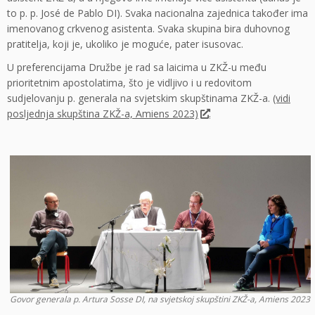
to p. p. José de Pablo DI). Svaka nacionalna zajednica također ima
imenovanog crkvenog asistenta. Svaka skupina bira duhovnog
pratitelja, koji je, ukoliko je moguće, pater isusovac.
U preferencijama Družbe je rad sa laicima u ZKŽ-u među
prioritetnim apostolatima, što je vidljivo i u redovitom
sudjelovanju p. generala na svjetskim skupštinama ZKŽ-a.
(vidi
posljednja skupština ZKŽ-a, Amiens 2023)
.
Govor generala p. Artura Sosse DI, na svjetskoj skupštini ZKŽ-a, Amiens 2023