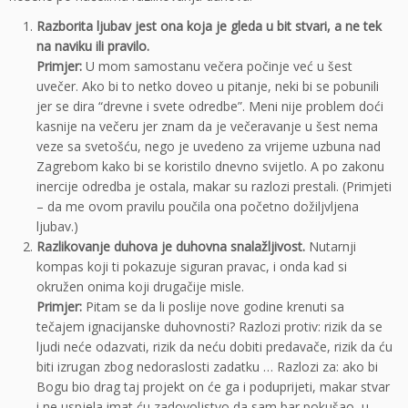
Razborita ljubav jest ona koja je gleda u bit stvari, a ne tek
na naviku ili pravilo.
Primjer:
U mom samostanu večera počinje već u šest
uvečer. Ako bi to netko doveo u pitanje, neki bi se pobunili
jer se dira “drevne i svete odredbe”. Meni nije problem doći
kasnije na večeru jer znam da je večeravanje u šest nema
veze sa svetošću, nego je uvedeno za vrijeme uzbuna nad
Zagrebom kako bi se koristilo dnevno svijetlo. A po zakonu
inercije odredba je ostala, makar su razlozi prestali. (Primjeti
– da me ovom pravilu poučila ona početno dožiljvljena
ljubav.)
Razlikovanje duhova je duhovna snalažljivost.
Nutarnji
kompas koji ti pokazuje siguran pravac, i onda kad si
okružen onima koji drugačije misle.
Primjer:
Pitam se da li poslije nove godine krenuti sa
tečajem ignacijanske duhovnosti? Razlozi protiv: rizik da se
ljudi neće odazvati, rizik da neću dobiti predavače, rizik da ću
biti izrugan zbog nedoraslosti zadatku … Razlozi za: ako bi
Bogu bio drag taj projekt on će ga i poduprijeti, makar stvar
i ne uspjela imat ću zadovoljstvo da sam bar pokušao, u