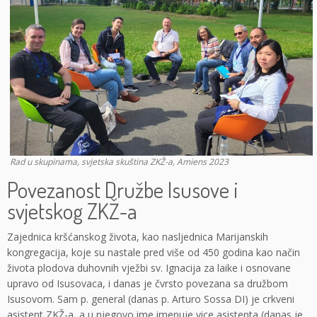
Rad u skupinama, svjetska skuština ZKŽ-a, Amiens 2023
Povezanost Družbe Isusove i
svjetskog ZKŽ-a
Zajednica kršćanskog života, kao nasljednica Marijanskih
kongregacija, koje su nastale pred više od 450 godina kao način
života plodova duhovnih vježbi sv. Ignacija za laike i osnovane
upravo od Isusovaca, i danas je čvrsto povezana sa družbom
Isusovom. Sam p. general (danas p. Arturo Sossa DI) je crkveni
asistent ZKŽ-a, a u njegovo ime imenuje vice asistenta (danas je