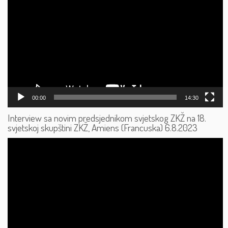
videozapisa
00:00
14:30
Interview sa novim predsjednikom svjetskog ZKŽ na 18.
svjetskoj skupštini ZKŽ, Amiens (Francuska) 6.8.2023
Reproduktor
videozapisa