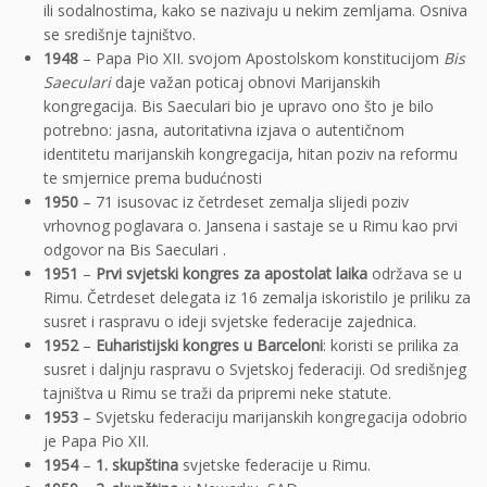
ili sodalnostima, kako se nazivaju u nekim zemljama. Osniva
se središnje tajništvo.
1948
– Papa Pio XII. svojom Apostolskom konstitucijom
Bis
Saeculari
daje važan poticaj obnovi Marijanskih
kongregacija. Bis Saeculari bio je upravo ono što je bilo
potrebno: jasna, autoritativna izjava o autentičnom
identitetu marijanskih kongregacija, hitan poziv na reformu
te smjernice prema budućnosti
1950
– 71 isusovac iz četrdeset zemalja slijedi poziv
vrhovnog poglavara o. Jansena i sastaje se u Rimu kao prvi
odgovor na Bis Saeculari .
1951
–
Prvi svjetski kongres za apostolat laika
održava se u
Rimu. Četrdeset delegata iz 16 zemalja iskoristilo je priliku za
susret i raspravu o ideji svjetske federacije zajednica.
1952
–
Euharistijski kongres u Barceloni
: koristi se prilika za
susret i daljnju raspravu o Svjetskoj federaciji. Od središnjeg
tajništva u Rimu se traži da pripremi neke statute.
1953
– Svjetsku federaciju marijanskih kongregacija odobrio
je Papa Pio XII.
1954
–
1. skupština
svjetske federacije u Rimu.