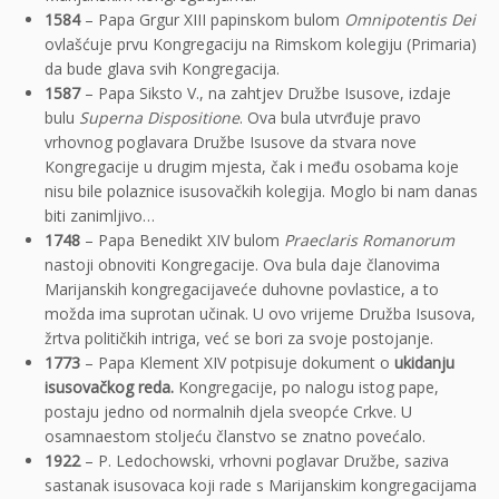
1584
– Papa Grgur XIII papinskom bulom
Omnipotentis Dei
ovlašćuje prvu Kongregaciju na Rimskom kolegiju (Primaria)
da bude glava svih Kongregacija.
1587
– Papa Siksto V., na zahtjev Družbe Isusove, izdaje
bulu
Superna Dispositione
. Ova bula utvrđuje pravo
vrhovnog poglavara Družbe Isusove da stvara nove
Kongregacije u drugim mjesta, čak i među osobama koje
nisu bile polaznice isusovačkih kolegija. Moglo bi nam danas
biti zanimljivo…
1748
– Papa Benedikt XIV bulom
Praeclaris Romanorum
nastoji obnoviti Kongregacije. Ova bula daje članovima
Marijanskih kongregacijaveće duhovne povlastice, a to
možda ima suprotan učinak. U ovo vrijeme Družba Isusova,
žrtva političkih intriga, već se bori za svoje postojanje.
1773
– Papa Klement XIV potpisuje dokument o
ukidanju
isusovačkog reda.
Kongregacije, po nalogu istog pape,
postaju jedno od normalnih djela sveopće Crkve. U
osamnaestom stoljeću članstvo se znatno povećalo.
1922
– P. Ledochowski, vrhovni poglavar Družbe, saziva
sastanak isusovaca koji rade s Marijanskim kongregacijama