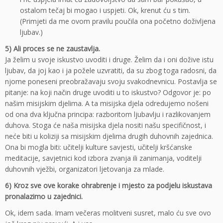
ostalom tečaj bi mogao i uspjeti. Ok, krenut ću s tim.
(Primjeti da me ovom pravilu poučila ona početno doživljena
ljubav.)
5) Ali proces se ne zaustavlja.
Ja želim u svoje iskustvo uvoditi i druge. Želim da i oni dožive istu
ljubav, da joj kao i ja požele uzvratiti, da su zbog toga radosni, da
njome poneseni preobražavaju svoju svakodnevnicu. Postavlja se
pitanje: na koji način druge uvoditi u to iskustvo? Odgovor je: po
našim misijskim djelima. A ta misijska djela odredujemo nošeni
od ona dva ključna principa: razboritom ljubavlju i razlikovanjem
duhova. Stoga će naša misijska djela nositi našu specifičnost, i
neće biti u koliziji sa misijskim djelima drugih duhovnih zajednica.
Ona bi mogla biti: učitelji kulture savjesti, učitelji kršćanske
meditacije, savjetnici kod izbora zvanja ili zanimanja, voditelji
duhovnih vježbi, organizatori ljetovanja za mlade.
6) Kroz sve ove korake ohrabrenje i mjesto za podjelu iskustava
pronalazimo u zajednici.
Ok, idem sada. Imam večeras molitveni susret, malo ću sve ovo