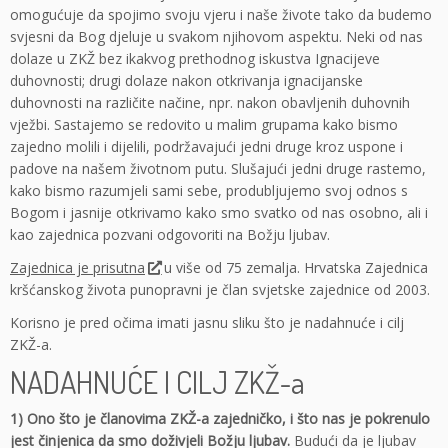
omogućuje da spojimo svoju vjeru i naše živote tako da budemo
svjesni da Bog djeluje u svakom njihovom aspektu. Neki od nas
dolaze u ZKŽ bez ikakvog prethodnog iskustva Ignacijeve
duhovnosti; drugi dolaze nakon otkrivanja ignacijanske
duhovnosti na različite načine, npr. nakon obavljenih duhovnih
vježbi. Sastajemo se redovito u malim grupama kako bismo
zajedno molili i dijelili, podržavajući jedni druge kroz uspone i
padove na našem životnom putu. Slušajući jedni druge rastemo,
kako bismo razumjeli sami sebe, produbljujemo svoj odnos s
Bogom i jasnije otkrivamo kako smo svatko od nas osobno, ali i
kao zajednica pozvani odgovoriti na Božju ljubav.
Zajednica je prisutna
u više od 75 zemalja. Hrvatska Zajednica
kršćanskog života punopravni je član svjetske zajednice od 2003.
Korisno je pred očima imati jasnu sliku što je nadahnuće i cilj
ZKŽ-a.
NADAHNUĆE I CILJ ZKŽ-a
1) Ono što je članovima ZKŽ-a zajedničko, i što nas je pokrenulo
jest činjenica da smo doživjeli Božju ljubav.
Budući da je ljubav