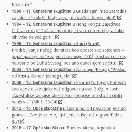
Krist kaže”.
1990
–
11. Generalna skupština
u Guadalajari: međunarodna
zajednica “u službi Kraljevstva, da izađe i donese plod”.
1994 – 12. Generalna skupština
u Hong Kongu: Zajednica
CLC-a u misiji “Došao sam donijeti vatru na zemlju, a kako
bih volio da već gori!” .
1998 – 13. Generalna skupština
u Itaici (Brazil):
Produbljivanje našeg identiteta kao apostolske zajednice –
pojašnjavanje naše zajedničke misije. “ZKŽ, Kristovo pismo,
napisano od Duha Svetog, poslano današnjem svijetu.”.
2003 – 14. Generalna
skupština
u Nairobiju (Kenija): “Poslani
od Krista, članovi jednog tijela.”
2008 – 15. Generalna skupština
u Fatimi (Portugal): Putovati
kao apostolsko tijelo: naš odgovor na ovu Božju milost.
“Apostoli se okupiše oko Isusa i priopćiše mu što su činili i
naučavali” (Mk 6, 30-34)
2013 – 16. Opća skupština
u Libanonu: Od naših korijena do
granica. „Ovo je sin moj, ljubljeni, slušajte što govori“ (Mk
9,7)
2018
–
17. Opća skupština
u Buenos Airesu, Argentina.