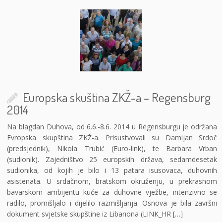
Europska skuština ZKŽ-a – Regensburg
2014
Na blagdan Duhova, od 6.6.-8.6. 2014 u Regensburgu je održana
Evropska skupština ZKŽ-a. Prisustvovali su Damijan Srdoč
(predsjednik), Nikola Trubić (Euro-link), te Barbara Vrban
(sudionik). Zajedništvo 25 europskih država, sedamdesetak
sudionika, od kojih je bilo i 13 patara isusovaca, duhovnih
asistenata. U srdačnom, bratskom okruženju, u prekrasnom
bavarskom ambijentu kuće za duhovne vježbe, intenzivno se
radilo, promišljalo i dijelilo razmišljanja. Osnova je bila završni
dokument svjetske skupštine iz Libanona (LINK_HR […]