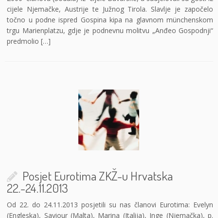
cijele Njemačke, Austrije te Južnog Tirola. Slavlje je započelo
točno u podne ispred Gospina kipa na glavnom münchenskom
trgu Marienplatzu, gdje je podnevnu molitvu „Anđeo Gospodnji“
predmolio […]
Posjet Eurotima ZKŽ-u Hrvatska
22.-24.11.2013
Od 22. do 24.11.2013 posjetili su nas članovi Eurotima: Evelyn
(Engleska), Saviour (Malta), Marina (Italija), Inge (Njemačka), p.