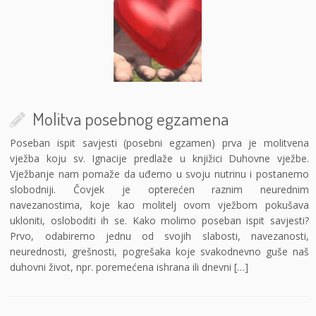
Molitva posebnog egzamena
Poseban ispit savjesti (posebni egzamen) prva je molitvena
vježba koju sv. Ignacije predlaže u knjižici Duhovne vježbe.
Vježbanje nam pomaže da uđemo u svoju nutrinu i postanemo
slobodniji. Čovjek je opterećen raznim neurednim
navezanostima, koje kao molitelj ovom vježbom pokušava
ukloniti, osloboditi ih se. Kako molimo poseban ispit savjesti?
Prvo, odabiremo jednu od svojih slabosti, navezanosti,
neurednosti, grešnosti, pogrešaka koje svakodnevno guše naš
duhovni život, npr. poremećena ishrana ili dnevni […]