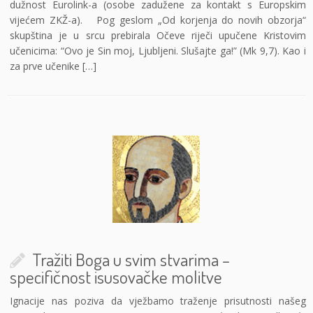
dužnost Eurolink-a (osobe zadužene za kontakt s Europskim
vijećem ZKŽ-a). Pog geslom „Od korjenja do novih obzorja“
skupština je u srcu prebirala Očeve riječi upučene Kristovim
učenicima: “Ovo je Sin moj, Ljubljeni. Slušajte ga!” (Mk 9,7). Kao i
za prve učenike […]
Tražiti Boga u svim stvarima –
specifičnost isusovačke molitve
Ignacije nas poziva da vježbamo traženje prisutnosti našeg