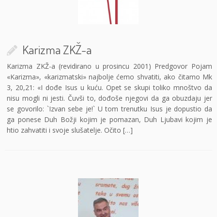
Karizma ZKŽ-a
Karizma ZKŽ-a (revidirano u prosincu 2001) Predgovor Pojam
«Karizma», «karizmatski» najbolje ćemo shvatiti, ako čitamo Mk
3, 20,21: «I dođe Isus u kuću. Opet se skupi toliko mnoštvo da
nisu mogli ni jesti. Čuvši to, dođoše njegovi da ga obuzdaju jer
se govorilo: `Izvan sebe je!` U tom trenutku Isus je dopustio da
ga ponese Duh Božji kojim je pomazan, Duh Ljubavi kojim je
htio zahvatiti i svoje slušatelje. Očito […]