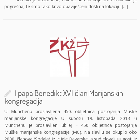
pogrešna, te smo tako krivo obaviješteni došli na lokaciju […]
I papa Benedikt XVI član Marijanskih
kongregacija
U Münchenu proslavljena 450. obljetnica postojanja Muške
marijanske kongregacije U subotu 19. listopada 2013 u
Münchenu je proslavljen jubilej – 450. obljetnica postojanja
Muške marijanske kongregacije (MC). Na slavlju se okupilo oko
2000 članova (Sodala) iz cijele Bavarske, a sudjelovali su gosti iz