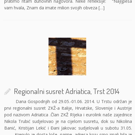
pratimo ritam duhovnih nagovora. Neke refleksije: “Najljpeša
vam hvala, Znam da imate milion svojih obveza […]
Regionalni susret Adriatica, Trst 2014
Dana Gospodnjih od 29.05.-01.06. 2014. U Trstu održan je
prvi regionalni susret ZKŽ-a Italije, Hrvatske, Slovenije i Austrije
pod nazivom Adriatica .Član ZKŽ RIjeka i eurolink naše zajednice
Nikola Trubić sudjelovao je na cijelom susretu, dok su Nikolina
Banić, Kristijan Lekić i Đani Jakovac sudjelovali u subotu 31.05.
Krenulo je dosta loše, naime, adresa koju smo imali bila je