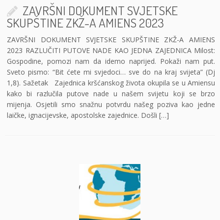
ZAVRŠNI DOKUMENT SVJETSKE
SKUPŠTINE ZKŽ-A AMIENS 2023
ZAVRŠNI DOKUMENT SVJETSKE SKUPŠTINE ZKŽ-A AMIENS
2023 RAZLUČITI PUTOVE NADE KAO JEDNA ZAJEDNICA Milost:
Gospodine, pomozi nam da idemo naprijed. Pokaži nam put.
Sveto pismo: “Bit ćete mi svjedoci… sve do na kraj svijeta” (Dj
1,8). Sažetak Zajednica kršćanskog života okupila se u Amiensu
kako bi razlučila putove nade u našem svijetu koji se brzo
mijenja. Osjetili smo snažnu potvrdu našeg poziva kao jedne
laičke, ignacijevske, apostolske zajednice. Došli […]