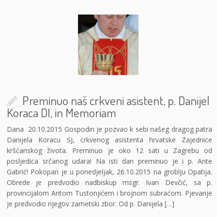
Preminuo naš crkveni asistent, p. Danijel
Koraca DI, in Memoriam
Dana 20.10.2015 Gospodin je pozvao k sebi našeg dragog patra
Danijela Koracu SJ, crkvenog asistenta hrvatske Zajednice
kršćanskog života. Preminuo je oko 12 sati u Zagrebu od
posljedica srčanog udara! Na isti dan preminuo je i p. Ante
Gabrić! Pokopan je u ponedjeljak, 26.10.2015 na groblju Opatija.
Obrede je predvodio nadbiskup msgr. Ivan Devčić, sa p.
provincijalom Antom Tustonjićem i brojnom subraćom. Pjevanje
je predvodio njegov zametski zbor. Od p. Danijela […]