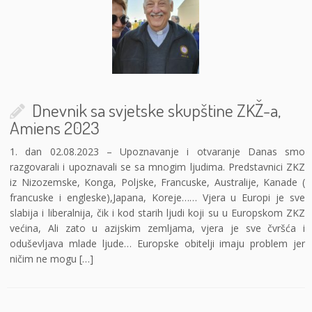
Dnevnik sa svjetske skupštine ZKŽ-a,
Amiens 2023
1. dan 02.08.2023 – Upoznavanje i otvaranje Danas smo
razgovarali i upoznavali se sa mnogim ljudima. Predstavnici ZKZ
iz Nizozemske, Konga, Poljske, Francuske, Australije, Kanade (
francuske i engleske),Japana, Koreje…… Vjera u Europi je sve
slabija i liberalnija, čik i kod starih ljudi koji su u Europskom ZKZ
većina, Ali zato u azijskim zemljama, vjera je sve čvršća i
oduševljava mlade ljude… Europske obitelji imaju problem jer
ničim ne mogu […]