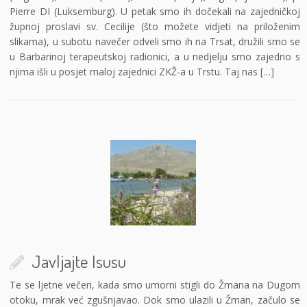
Pierre DI (Luksemburg). U petak smo ih dočekali na zajedničkoj
župnoj proslavi sv. Cecilije (što možete vidjeti na priloženim
slikama), u subotu navečer odveli smo ih na Trsat, družili smo se
u Barbarinoj terapeutskoj radionici, a u nedjelju smo zajedno s
njima išli u posjet maloj zajednici ZKŽ-a u Trstu. Taj nas […]
Javljajte Isusu
Te se ljetne večeri, kada smo umorni stigli do Žmana na Dugom
otoku, mrak već zgušnjavao. Dok smo ulazili u Žman, začulo se