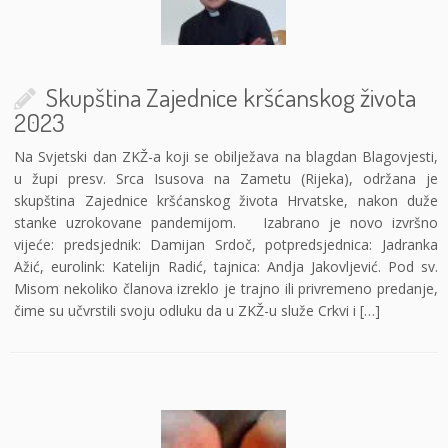
Skupština Zajednice kršćanskog života
2023
Na Svjetski dan ZKŽ-a koji se obilježava na blagdan Blagovjesti,
u župi presv. Srca Isusova na Zametu (Rijeka), održana je
skupština Zajednice kršćanskog života Hrvatske, nakon duže
stanke uzrokovane pandemijom. Izabrano je novo izvršno
vijeće: predsjednik: Damijan Srdoč, potpredsjednica: Jadranka
Ažić, eurolink: Katelijn Radić, tajnica: Andja Jakovljević. Pod sv.
Misom nekoliko članova izreklo je trajno ili privremeno predanje,
čime su učvrstili svoju odluku da u ZKŽ-u služe Crkvi i […]