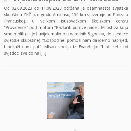
Od 02.08.2023 do 11.08.2023 održana je osamnaesta svjetska
skupština ZKŽ-a, u gradu Amiensu, 150 km sjevernije od Pariza u
Francuskoj, u velikom isusovačkom školskom centru
“Providence” pod motom “Razlučiti putove nade“. Milost za koju
smo molili (ali još uvijek molimo u narednih 5 godina, do sljedeće
svjetske skupštine): “Gospodine, pomozi nam da idemo naprijed,
i pokaži nam put“. Misao vodilja iz Evanđelja: “I bit ćete mi
svjedoci sve do na […]