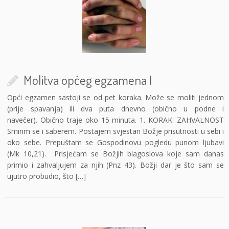
Molitva općeg egzamena I
Opći egzamen sastoji se od pet koraka. Može se moliti jednom
(prije spavanja) ili dva puta dnevno (obično u podne i
navečer). Obično traje oko 15 minuta. 1. KORAK: ZAHVALNOST
Smirim se i saberem. Postajem svjestan Božje prisutnosti u sebi i
oko sebe. Prepuštam se Gospodinovu pogledu punom ljubavi
(Mk 10,21). Prisjećam se Božjih blagoslova koje sam danas
primio i zahvaljujem za njih (Pnz 43). Božji dar je što sam se
ujutro probudio, što […]